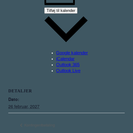
Tilføj til kalender
Google kalender
iCalendar
Outlook 365
Outlook Live
DETALJER
Dato:
26 februar, 2027
Kontingentbetaling