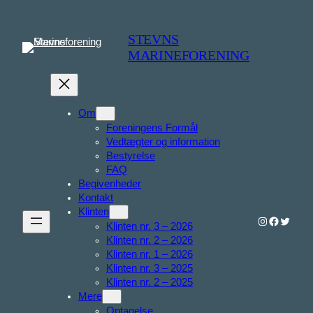
STEVNS
MARINEFORENING
Om
Foreningens Formål
Vedtægter og information
Bestyrelse
FAQ
Begivenheder
Kontakt
Klinten
Instagram
Faceboo
Twitter
Klinten nr. 3 – 2026
Klinten nr. 2 – 2026
Klinten nr. 1 – 2026
Klinten nr. 3 – 2025
Klinten nr. 2 – 2025
Mere
Optagelse